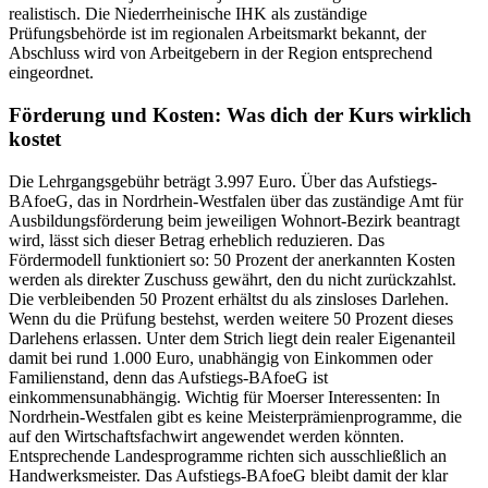
realistisch. Die Niederrheinische IHK als zuständige
Prüfungsbehörde ist im regionalen Arbeitsmarkt bekannt, der
Abschluss wird von Arbeitgebern in der Region entsprechend
eingeordnet.
Förderung und Kosten: Was dich der Kurs wirklich
kostet
Die Lehrgangsgebühr beträgt 3.997 Euro. Über das Aufstiegs-
BAfoeG, das in Nordrhein-Westfalen über das zuständige Amt für
Ausbildungsförderung beim jeweiligen Wohnort-Bezirk beantragt
wird, lässt sich dieser Betrag erheblich reduzieren. Das
Fördermodell funktioniert so: 50 Prozent der anerkannten Kosten
werden als direkter Zuschuss gewährt, den du nicht zurückzahlst.
Die verbleibenden 50 Prozent erhältst du als zinsloses Darlehen.
Wenn du die Prüfung bestehst, werden weitere 50 Prozent dieses
Darlehens erlassen. Unter dem Strich liegt dein realer Eigenanteil
damit bei rund 1.000 Euro, unabhängig von Einkommen oder
Familienstand, denn das Aufstiegs-BAfoeG ist
einkommensunabhängig. Wichtig für Moerser Interessenten: In
Nordrhein-Westfalen gibt es keine Meisterprämienprogramme, die
auf den Wirtschaftsfachwirt angewendet werden könnten.
Entsprechende Landesprogramme richten sich ausschließlich an
Handwerksmeister. Das Aufstiegs-BAfoeG bleibt damit der klar