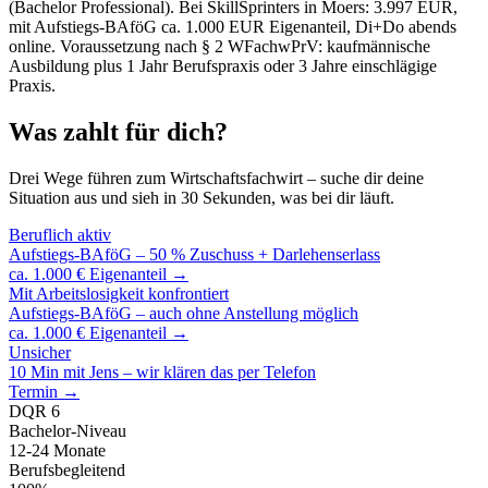
(Bachelor Professional). Bei SkillSprinters in Moers: 3.997 EUR,
mit Aufstiegs-BAföG ca. 1.000 EUR Eigenanteil, Di+Do abends
online. Voraussetzung nach § 2 WFachwPrV: kaufmännische
Ausbildung plus 1 Jahr Berufspraxis oder 3 Jahre einschlägige
Praxis.
Was zahlt für dich?
Drei Wege führen zum Wirtschaftsfachwirt – suche dir deine
Situation aus und sieh in 30 Sekunden, was bei dir läuft.
Beruflich aktiv
Aufstiegs-BAföG – 50 % Zuschuss + Darlehenserlass
ca. 1.000 € Eigenanteil →
Mit Arbeitslosigkeit konfrontiert
Aufstiegs-BAföG – auch ohne Anstellung möglich
ca. 1.000 € Eigenanteil →
Unsicher
10 Min mit Jens – wir klären das per Telefon
Termin →
DQR 6
Bachelor-Niveau
12-24 Monate
Berufsbegleitend