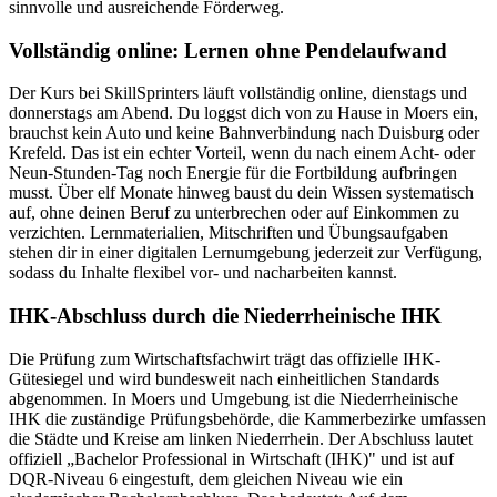
sinnvolle und ausreichende Förderweg.
Vollständig online: Lernen ohne Pendelaufwand
Der Kurs bei SkillSprinters läuft vollständig online, dienstags und
donnerstags am Abend. Du loggst dich von zu Hause in Moers ein,
brauchst kein Auto und keine Bahnverbindung nach Duisburg oder
Krefeld. Das ist ein echter Vorteil, wenn du nach einem Acht- oder
Neun-Stunden-Tag noch Energie für die Fortbildung aufbringen
musst. Über elf Monate hinweg baust du dein Wissen systematisch
auf, ohne deinen Beruf zu unterbrechen oder auf Einkommen zu
verzichten. Lernmaterialien, Mitschriften und Übungsaufgaben
stehen dir in einer digitalen Lernumgebung jederzeit zur Verfügung,
sodass du Inhalte flexibel vor- und nacharbeiten kannst.
IHK-Abschluss durch die Niederrheinische IHK
Die Prüfung zum Wirtschaftsfachwirt trägt das offizielle IHK-
Gütesiegel und wird bundesweit nach einheitlichen Standards
abgenommen. In Moers und Umgebung ist die Niederrheinische
IHK die zuständige Prüfungsbehörde, die Kammerbezirke umfassen
die Städte und Kreise am linken Niederrhein. Der Abschluss lautet
offiziell „Bachelor Professional in Wirtschaft (IHK)" und ist auf
DQR-Niveau 6 eingestuft, dem gleichen Niveau wie ein