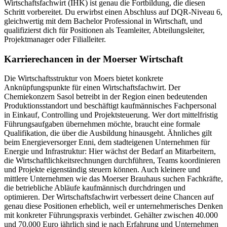
Wirtschaftsfachwirt (IHK) ist genau die Fortbildung, die diesen
Schritt vorbereitet. Du erwirbst einen Abschluss auf DQR-Niveau 6,
gleichwertig mit dem Bachelor Professional in Wirtschaft, und
qualifizierst dich für Positionen als Teamleiter, Abteilungsleiter,
Projektmanager oder Filialleiter.
Karrierechancen in der Moerser Wirtschaft
Die Wirtschaftsstruktur von Moers bietet konkrete
Anknüpfungspunkte für einen Wirtschaftsfachwirt. Der
Chemiekonzern Sasol betreibt in der Region einen bedeutenden
Produktionsstandort und beschäftigt kaufmännisches Fachpersonal
in Einkauf, Controlling und Projektsteuerung. Wer dort mittelfristig
Führungsaufgaben übernehmen möchte, braucht eine formale
Qualifikation, die über die Ausbildung hinausgeht. Ähnliches gilt
beim Energieversorger Enni, dem stadteigenen Unternehmen für
Energie und Infrastruktur: Hier wächst der Bedarf an Mitarbeitern,
die Wirtschaftlichkeitsrechnungen durchführen, Teams koordinieren
und Projekte eigenständig steuern können. Auch kleinere und
mittlere Unternehmen wie das Moerser Brauhaus suchen Fachkräfte,
die betriebliche Abläufe kaufmännisch durchdringen und
optimieren. Der Wirtschaftsfachwirt verbessert deine Chancen auf
genau diese Positionen erheblich, weil er unternehmerisches Denken
mit konkreter Führungspraxis verbindet. Gehälter zwischen 40.000
und 70.000 Euro jährlich sind je nach Erfahrung und Unternehmen