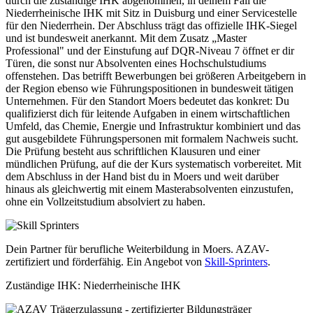
durch die zuständige IHK abgenommen, in deinem Fall die
Niederrheinische IHK mit Sitz in Duisburg und einer Servicestelle
für den Niederrhein. Der Abschluss trägt das offizielle IHK-Siegel
und ist bundesweit anerkannt. Mit dem Zusatz „Master
Professional" und der Einstufung auf DQR-Niveau 7 öffnet er dir
Türen, die sonst nur Absolventen eines Hochschulstudiums
offenstehen. Das betrifft Bewerbungen bei größeren Arbeitgebern in
der Region ebenso wie Führungspositionen in bundesweit tätigen
Unternehmen. Für den Standort Moers bedeutet das konkret: Du
qualifizierst dich für leitende Aufgaben in einem wirtschaftlichen
Umfeld, das Chemie, Energie und Infrastruktur kombiniert und das
gut ausgebildete Führungspersonen mit formalem Nachweis sucht.
Die Prüfung besteht aus schriftlichen Klausuren und einer
mündlichen Prüfung, auf die der Kurs systematisch vorbereitet. Mit
dem Abschluss in der Hand bist du in Moers und weit darüber
hinaus als gleichwertig mit einem Masterabsolventen einzustufen,
ohne ein Vollzeitstudium absolviert zu haben.
Dein Partner für berufliche Weiterbildung in Moers. AZAV-
zertifiziert und förderfähig. Ein Angebot von
Skill-Sprinters
.
Zuständige IHK: Niederrheinische IHK