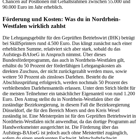
Chancen auf Positionen mit Gehaltsrahmen zwischen 55.000 und
90.000 Euro im Jahr erheblich.
Förderung und Kosten: Was du in Nordrhein-
Westfalen wirklich zahlst
Die Lehrgangsgebühr für den Geprüften Betriebswirt (IHK) beträgt
bei SkillSprinters rund 4.500 Euro. Das klingt zunächst nach einer
erheblichen Summe, relativiert sich aber stark, sobald du das
Aufstiegs-BAfoeG in Anspruch nimmst. Über dieses
Bundesförderprogramm, das auch in Nordrhein-Westfalen gilt,
erhältst du 50 Prozent der förderfähigen Lehrgangskosten als
direkten Zuschuss, der nicht zurückgezahlt werden muss, sowie
weitere 50 Prozent als zinsloses Darlehen. Besteht du die
Abschlussprüfung erfolgreich, werden nochmals 50 Prozent des
verbleibenden Darlehensanteils erlassen. Unter dem Strich bleibt für
die meisten Teilnehmer ein tatsächlicher Eigenanteil von rund 1.200
Euro. Den Antrag stellst du in Nordrhein-Westfalen über die
zuständige Bezirksregierung, in diesem Fall die Bezirksregierung
Düsseldorf, die für den Bereich Moers und den Kreis Wesel
zuständig ist. Eine Meisterpräm ist für den Geprüften Betriebswirt in
Nordrhein-Westfalen nicht anwendbar, da das dortige Programm auf
Handwerksmeister ausgerichtet ist. Die Förderung über das
Aufstiegs-BAfoeG ist jedoch auch ohne Meistertitel zugänglich,
sofern du einen anerkannten Fachwirt, Wirtschaftsfachwirt,