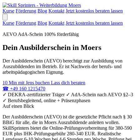
Kurse
Förderung
Blog
Kontakt
Jetzt kostenlos beraten lassen
Kurse
Förderung
Blog
Kontakt
Jetzt kostenlos beraten lassen
AEVO
AdA-Schein
100% förderfähig
Dein Ausbilderschein in Moers
Der Ausbilderschein (AEVO) berechtigt zur Ausbildung von
Auszubildenden im Betrieb. Er ist Nachweis der berufs- und
arbeitspädagogischen Eignung.
10 Min mit Jens buchen
Lass dich beraten
☎
+49 160 1215470
✓
DEKRA-zertifizierter Träger
✓
AdA-Schein nach AEVO §2–3
✓
Berufsbegleitend, online + Präsenzphasen
Auf einen Blick
Der Ausbilderschein (AEVO) ist die gesetzliche Pflicht nach § 30
BBiG für alle, die in Moers Auszubildende anleiten wollen.
SkillSprinters bietet die Online-Prüfungsvorbereitung für 380-590
EUR plus IHK-Prüfungsgebühr 280-340 EUR. Realistische
Lerndauer 6-10 Wochen bei 4-6 Stunden pro Woche. Prüfung bei