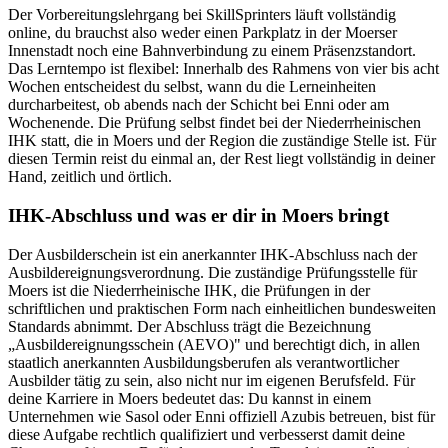
Der Vorbereitungslehrgang bei SkillSprinters läuft vollständig
online, du brauchst also weder einen Parkplatz in der Moerser
Innenstadt noch eine Bahnverbindung zu einem Präsenzstandort.
Das Lerntempo ist flexibel: Innerhalb des Rahmens von vier bis acht
Wochen entscheidest du selbst, wann du die Lerneinheiten
durcharbeitest, ob abends nach der Schicht bei Enni oder am
Wochenende. Die Prüfung selbst findet bei der Niederrheinischen
IHK statt, die in Moers und der Region die zuständige Stelle ist. Für
diesen Termin reist du einmal an, der Rest liegt vollständig in deiner
Hand, zeitlich und örtlich.
IHK-Abschluss und was er dir in Moers bringt
Der Ausbilderschein ist ein anerkannter IHK-Abschluss nach der
Ausbildereignungsverordnung. Die zuständige Prüfungsstelle für
Moers ist die Niederrheinische IHK, die Prüfungen in der
schriftlichen und praktischen Form nach einheitlichen bundesweiten
Standards abnimmt. Der Abschluss trägt die Bezeichnung
„Ausbildereignungsschein (AEVO)" und berechtigt dich, in allen
staatlich anerkannten Ausbildungsberufen als verantwortlicher
Ausbilder tätig zu sein, also nicht nur im eigenen Berufsfeld. Für
deine Karriere in Moers bedeutet das: Du kannst in einem
Unternehmen wie Sasol oder Enni offiziell Azubis betreuen, bist für
diese Aufgabe rechtlich qualifiziert und verbesserst damit deine