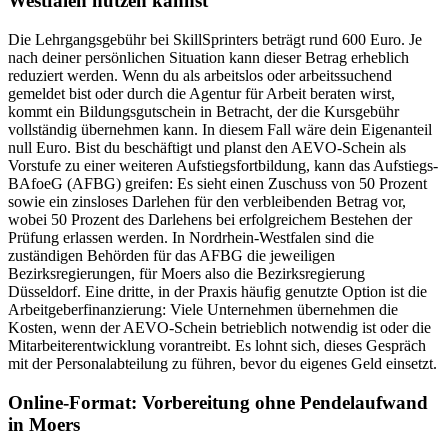
Westfalen nutzen kannst
Die Lehrgangsgebühr bei SkillSprinters beträgt rund 600 Euro. Je
nach deiner persönlichen Situation kann dieser Betrag erheblich
reduziert werden. Wenn du als arbeitslos oder arbeitssuchend
gemeldet bist oder durch die Agentur für Arbeit beraten wirst,
kommt ein Bildungsgutschein in Betracht, der die Kursgebühr
vollständig übernehmen kann. In diesem Fall wäre dein Eigenanteil
null Euro. Bist du beschäftigt und planst den AEVO-Schein als
Vorstufe zu einer weiteren Aufstiegsfortbildung, kann das Aufstiegs-
BAfoeG (AFBG) greifen: Es sieht einen Zuschuss von 50 Prozent
sowie ein zinsloses Darlehen für den verbleibenden Betrag vor,
wobei 50 Prozent des Darlehens bei erfolgreichem Bestehen der
Prüfung erlassen werden. In Nordrhein-Westfalen sind die
zuständigen Behörden für das AFBG die jeweiligen
Bezirksregierungen, für Moers also die Bezirksregierung
Düsseldorf. Eine dritte, in der Praxis häufig genutzte Option ist die
Arbeitgeberfinanzierung: Viele Unternehmen übernehmen die
Kosten, wenn der AEVO-Schein betrieblich notwendig ist oder die
Mitarbeiterentwicklung vorantreibt. Es lohnt sich, dieses Gespräch
mit der Personalabteilung zu führen, bevor du eigenes Geld einsetzt.
Online-Format: Vorbereitung ohne Pendelaufwand
in Moers